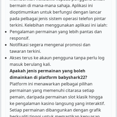
bermain di mana-mana sahaja. Aplikasi ini
dioptimumkan untuk berfungsi dengan lancar
pada pelbagai jenis sistem operasi telefon pintar
terkini. Kelebihan menggunakan aplikasi ini ialah:
Pengalaman permainan yang lebih pantas dan
responsif.
Notifikasi segera mengenai promosi dan
tawaran terkini.
Akses terus ke akaun pengguna tanpa perlu log
masuk berulang kali.
Apakah jenis permainan yang boleh
dimainkan di platform babyshark22?
Platform ini menawarkan pelbagai pilihan
permainan yang memenuhi citarasa setiap
pemain, daripada permainan slot klasik hingga
ke pengalaman kasino langsung yang interaktif.
Setiap permainan dibangunkan dengan grafik
berkualiti tinggi untuk memastikan kepuasan