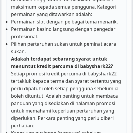
maksimum kepada semua pengguna. Kategori
permainan yang ditawarkan adalah:
Permainan slot dengan pelbagai tema menarik.
Permainan kasino langsung dengan pengedar
profesional.
Pilihan pertaruhan sukan untuk peminat acara
sukan.
Adakah terdapat sebarang syarat untuk
menuntut kredit percuma di babyshark22?
Setiap promosi kredit percuma di babyshark22
tertakluk kepada terma dan syarat tertentu yang
perlu dipatuhi oleh setiap pengguna sebelum ia
boleh dituntut. Adalah penting untuk membaca
panduan yang disediakan di halaman promosi
untuk memahami keperluan pertaruhan yang
diperlukan. Perkara penting yang perlu diberi
perhatian: