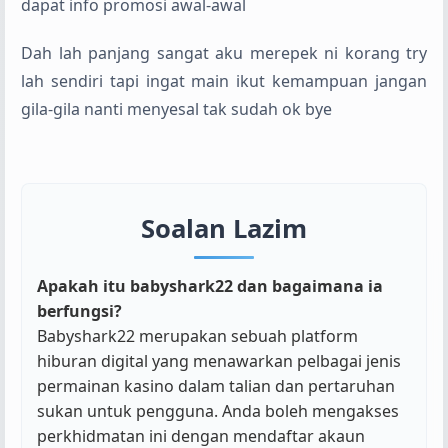
dapat info promosi awal-awal
Dah lah panjang sangat aku merepek ni korang try
lah sendiri tapi ingat main ikut kemampuan jangan
gila-gila nanti menyesal tak sudah ok bye
Soalan Lazim
Apakah itu babyshark22 dan bagaimana ia
berfungsi?
Babyshark22 merupakan sebuah platform
hiburan digital yang menawarkan pelbagai jenis
permainan kasino dalam talian dan pertaruhan
sukan untuk pengguna. Anda boleh mengakses
perkhidmatan ini dengan mendaftar akaun