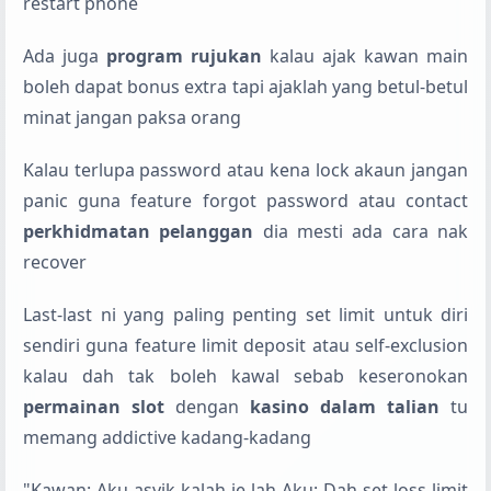
restart phone
Ada juga
program rujukan
kalau ajak kawan main
boleh dapat bonus extra tapi ajaklah yang betul-betul
minat jangan paksa orang
Kalau terlupa password atau kena lock akaun jangan
panic guna feature forgot password atau contact
perkhidmatan pelanggan
dia mesti ada cara nak
recover
Last-last ni yang paling penting set limit untuk diri
sendiri guna feature limit deposit atau self-exclusion
kalau dah tak boleh kawal sebab keseronokan
permainan slot
dengan
kasino dalam talian
tu
memang addictive kadang-kadang
"Kawan: Aku asyik kalah je lah Aku: Dah set loss limit