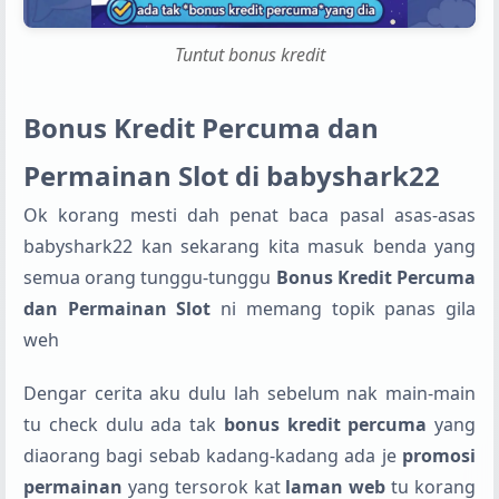
Tuntut bonus kredit
Bonus Kredit Percuma dan
Permainan Slot di babyshark22
Ok korang mesti dah penat baca pasal asas-asas
babyshark22 kan sekarang kita masuk benda yang
semua orang tunggu-tunggu
Bonus Kredit Percuma
dan Permainan Slot
ni memang topik panas gila
weh
Dengar cerita aku dulu lah sebelum nak main-main
tu check dulu ada tak
bonus kredit percuma
yang
diaorang bagi sebab kadang-kadang ada je
promosi
permainan
yang tersorok kat
laman web
tu korang