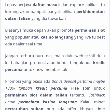
Lepas berjaya
daftar masuk
dan explore aplikasi tu
korang akan nampak banyak pilihan
perkhidmatan
dalam talian
yang dia tawarkan
Biasanya muka depan akan promote
permainan slot
yang popular atau
kasino langsung
yang live tu best
ada dealer real time
Jangan terburu-buru nak main dulu weh scroll dulu
ke bahagian promosi atau bonus tengok ada
kredit
percuma
untuk new member tak
Promosi yang biasa ada
Bonus deposit pertama maybe
100% tambah
kredit percuma
Free spin untuk
permainan slot dalam talian
tertentu
Cashback
untuk
permainan kasino langsung
Kalau minat
pertaruhan sukan
pun ada offer khusus time