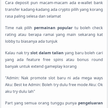
Cara deposit pun macam-macam ada e-wallet bank
transfer kadang-kadang ada crypto pilih yang korang
rasa paling selesa dan selamat
Time nak pilih
permainan popular
tu boleh check
rating atau berapa ramai yang main sekarang kat
lobby tu biasanya ada tunjuk
Kalau nak try
slot dalam talian
yang baru boleh cari
yang ada feature free spins atau bonus round
banyak untuk extend gameplay korang
"Admin: Nak promote slot baru ni ada mega ways
Aku: Best ke Admin: Boleh try dulu free mode Aku: Ok
aku try dulu lah"
Part yang semua orang tunggu punya
pengeluaran