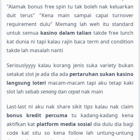
"Alamak bonus free spin tu tak boleh nak keluarkan
duit terus" "Kena main sampai capai turnover
requirement dulu" Memang lah weh itu standard
untuk semua
kasino dalam talian
takde free lunch
kat dunia ni tapi kalau rajin baca term and condition
takde lah masalah nanti
Seriouslyyyy kalau korang jenis suka variety bukan
setakat slot je ada dia ada
pertaruhan sukan
kasino
langsung
loteri
macam-macam tapi aku tetap kaki
slot lah sebab
senang
dan
cepat
nak main
Last-last ni aku nak share sikit tips kalau nak claim
bonus kredit percuma
tu kadang-kadang kena
aktifkan kat
platform media sosial
dia dulu dia bagi
code kat situ so kena follow lah untung-untung