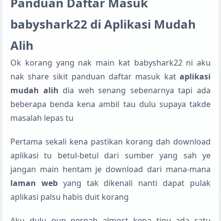
Panduan Daftar Masuk
babyshark22 di Aplikasi Mudah
Alih
Ok korang yang nak main kat babyshark22 ni aku
nak share sikit panduan daftar masuk kat
aplikasi
mudah alih
dia weh senang sebenarnya tapi ada
beberapa benda kena ambil tau dulu supaya takde
masalah lepas tu
Pertama sekali kena pastikan korang dah download
aplikasi tu betul-betul dari sumber yang sah ye
jangan main hentam je download dari mana-mana
laman web
yang tak dikenali nanti dapat pulak
aplikasi palsu habis duit korang
Aku dulu pun pernah almost kena tipu ada satu