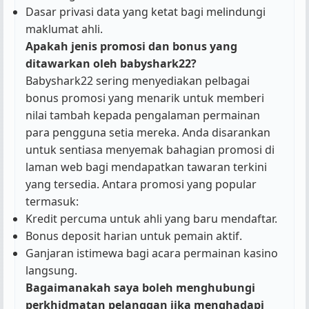
Dasar privasi data yang ketat bagi melindungi
maklumat ahli.
Apakah jenis promosi dan bonus yang
ditawarkan oleh babyshark22?
Babyshark22 sering menyediakan pelbagai
bonus promosi yang menarik untuk memberi
nilai tambah kepada pengalaman permainan
para pengguna setia mereka. Anda disarankan
untuk sentiasa menyemak bahagian promosi di
laman web bagi mendapatkan tawaran terkini
yang tersedia. Antara promosi yang popular
termasuk:
Kredit percuma untuk ahli yang baru mendaftar.
Bonus deposit harian untuk pemain aktif.
Ganjaran istimewa bagi acara permainan kasino
langsung.
Bagaimanakah saya boleh menghubungi
perkhidmatan pelanggan jika menghadapi