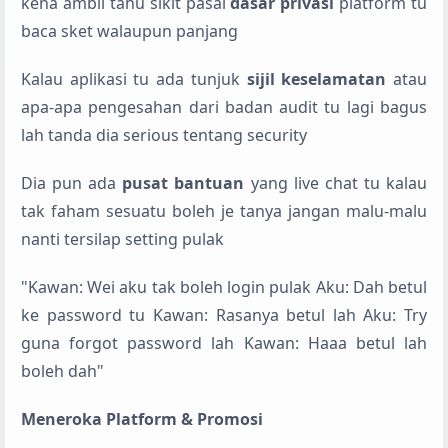
kena ambil tahu sikit pasal
dasar privasi
platform tu
baca sket walaupun panjang
Kalau aplikasi tu ada tunjuk
sijil keselamatan
atau
apa-apa pengesahan dari badan audit tu lagi bagus
lah tanda dia serious tentang security
Dia pun ada
pusat bantuan
yang live chat tu kalau
tak faham sesuatu boleh je tanya jangan malu-malu
nanti tersilap setting pulak
"Kawan: Wei aku tak boleh login pulak Aku: Dah betul
ke password tu Kawan: Rasanya betul lah Aku: Try
guna forgot password lah Kawan: Haaa betul lah
boleh dah"
Meneroka Platform & Promosi