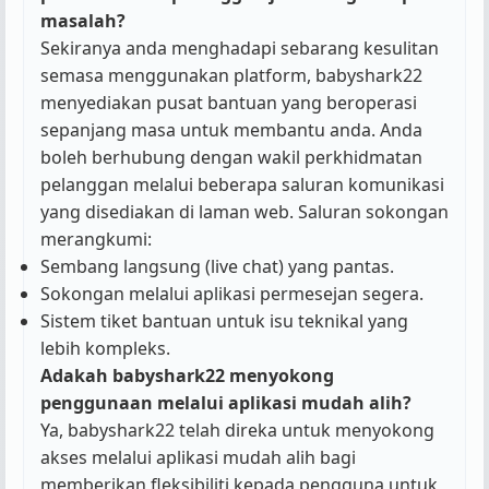
masalah?
Sekiranya anda menghadapi sebarang kesulitan
semasa menggunakan platform, babyshark22
menyediakan pusat bantuan yang beroperasi
sepanjang masa untuk membantu anda. Anda
boleh berhubung dengan wakil perkhidmatan
pelanggan melalui beberapa saluran komunikasi
yang disediakan di laman web. Saluran sokongan
merangkumi:
Sembang langsung (live chat) yang pantas.
Sokongan melalui aplikasi permesejan segera.
Sistem tiket bantuan untuk isu teknikal yang
lebih kompleks.
Adakah babyshark22 menyokong
penggunaan melalui aplikasi mudah alih?
Ya, babyshark22 telah direka untuk menyokong
akses melalui aplikasi mudah alih bagi
memberikan fleksibiliti kepada pengguna untuk